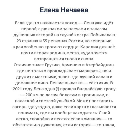
Елена Нечаева
Если где-то начинается поход — Лена уже идёт
первой, с рюкзаком за плечами и запасом
душевных историй на случай костра. Побывала в
23 странах и 55 регионах России, но северные
края особенно трогают сердце: Карелия для неё
почти вторая родина, место, куда хочется
возвращаться снова и снова.
Отлично знает Грузию, Армению и Азербайджан,
где не только прокладывает маршруты, но и
дружит с местными, знает, где лучший лаваш и
домашнее вино. Пешие вылазки — её стихия. В
2021 году Лена одна (!) прошла Валдайскую тропу
— 200 км по лесам, болотам и тропинкам, с
палаткой и светлой улыбкой. Может поставить
лагерь где угодно, даже если карта отказывается
понимать, где вы вообще находитесь. С ней
легко, спокойно и весело: если компания — то
обязательно душевная, если история — то такая,