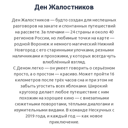
Ден Жалостников
Ден Жалостников — будто создан для неспешных
разговоров на закате и спонтанных путешествий
на рассвете. За плечами — 24 страны и около 40
регионов России, но любимые точки на карте —
родной Воронеж и немного магический Нижний
Новгород с его старинными улочками, резными
наличниками и прохожими, у которых всегда чуть
влюблённый взгляд.
С Деном легко — он умеет говорить о серьёзном
просто, а о простом — красиво. Может пройти 16
километров после трёх часов сна и при этом не
забыть угостить всех яблоками. Широкий
кругозор делает любое путешествие с ним
похожим на хорошее кино — с внезапными
сюжетными поворотами, тёплыми диалогами и
изумительными видами. В команде Нескучных с
2019 года, и каждый год — как новое
приключение.