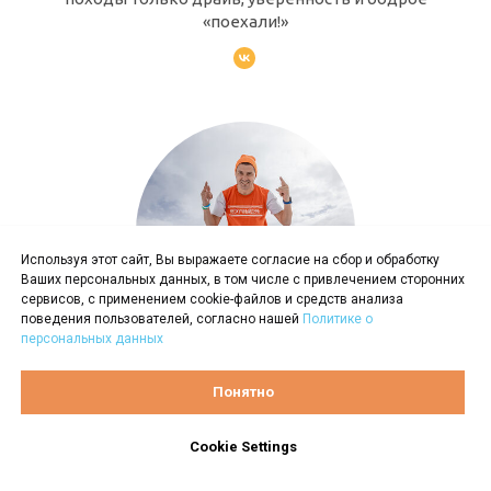
«поехали!»
Используя этот сайт, Вы выражаете согласие на сбор и обработку
Ваших персональных данных, в том числе с привлечением сторонних
сервисов, с применением cookie-файлов и средств анализа
поведения пользователей, согласно нашей
Политике о
персональных данных
Роман Кулик
Понятно
Рома найдёт общий язык с кем угодно: с
Cookie Settings
подростком, местным жителем, не понимающим
русского языка, или уставшим путником на