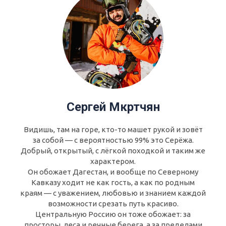
Сергей Мкртчян
Видишь, там на горе, кто-то машет рукой и зовёт
за собой — с вероятностью 99% это Серёжа.
Добрый, открытый, с лёгкой походкой и таким же
характером.
Он обожает Дагестан, и вообще по Северному
Кавказу ходит не как гость, а как по родным
краям — с уважением, любовью и знанием каждой
возможности срезать путь красиво.
Центральную Россию он тоже обожает: за
просторы, леса и речные берега, а за пределами