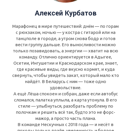
Алексей Курбатов
Марафонец в мире путешествий: днём — по горам
с рюкзаком, ночью — у костра с гитарой или на
танцполе в городе, а утром снова бодр и готов
вести группу дальше. Его выносливости можно
только позавидовать, а энергии — хватит на всю
команду. Отлично ориентируется в Адыгее,
Осетии, Ингушетии и Краснодарском крае, знает,
где красивые виды, где вкусно кормят, и куда
свернуть, чтобы увидеть закат, который мало кто
найдёт. В Беларусь с ним — тоже одно
удовольствие.
А ещё Лёша спокоен и собран, даже если автобус
сломался, палатка уплыла, а карта утонула. В его
стиле — улыбнуться, разобрать проблему по
полочкам и решить всё так, будто это не форс-
мажор, а просто часть плана.
В команде Нескучных с 2018 года — и несёт в
походы только драйв, уверенность и бодрое