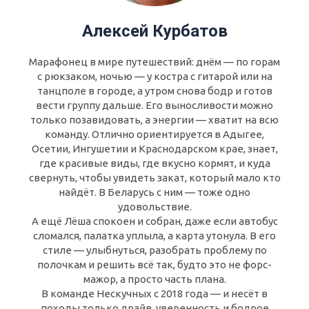
Алексей Курбатов
Марафонец в мире путешествий: днём — по горам
с рюкзаком, ночью — у костра с гитарой или на
танцполе в городе, а утром снова бодр и готов
вести группу дальше. Его выносливости можно
только позавидовать, а энергии — хватит на всю
команду. Отлично ориентируется в Адыгее,
Осетии, Ингушетии и Краснодарском крае, знает,
где красивые виды, где вкусно кормят, и куда
свернуть, чтобы увидеть закат, который мало кто
найдёт. В Беларусь с ним — тоже одно
удовольствие.
А ещё Лёша спокоен и собран, даже если автобус
сломался, палатка уплыла, а карта утонула. В его
стиле — улыбнуться, разобрать проблему по
полочкам и решить всё так, будто это не форс-
мажор, а просто часть плана.
В команде Нескучных с 2018 года — и несёт в
походы только драйв, уверенность и бодрое