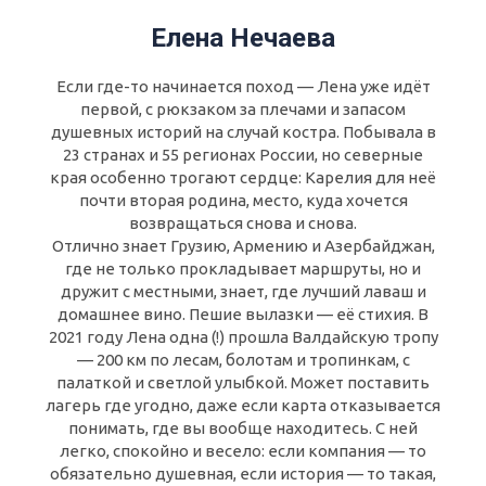
Елена Нечаева
Если где-то начинается поход — Лена уже идёт
первой, с рюкзаком за плечами и запасом
душевных историй на случай костра. Побывала в
23 странах и 55 регионах России, но северные
края особенно трогают сердце: Карелия для неё
почти вторая родина, место, куда хочется
возвращаться снова и снова.
Отлично знает Грузию, Армению и Азербайджан,
где не только прокладывает маршруты, но и
дружит с местными, знает, где лучший лаваш и
домашнее вино. Пешие вылазки — её стихия. В
2021 году Лена одна (!) прошла Валдайскую тропу
— 200 км по лесам, болотам и тропинкам, с
палаткой и светлой улыбкой. Может поставить
лагерь где угодно, даже если карта отказывается
понимать, где вы вообще находитесь. С ней
легко, спокойно и весело: если компания — то
обязательно душевная, если история — то такая,