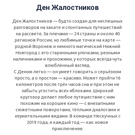
Ден Жалостников
Ден Жалостников — будто создан для неспешных
разговоров на закате и спонтанных путешествий
на рассвете. За плечами — 24 страны и около 40
регионов России, но любимые точки на карте —
родной Воронеж и немного магический Нижний
Новгород с его старинными улочками, резными
наличниками и прохожими, у которых всегда чуть
влюблённый взгляд.
С Деном легко — он умеет говорить о серьёзном
просто, а о простом — красиво. Может пройти 16
километров после трёх часов сна и при этом не
забыть угостить всех яблоками. Широкий
кругозор делает любое путешествие с ним
похожим на хорошее кино — с внезапными
сюжетными поворотами, тёплыми диалогами и
изумительными видами. В команде Нескучных с
2019 года, и каждый год — как новое
приключение.