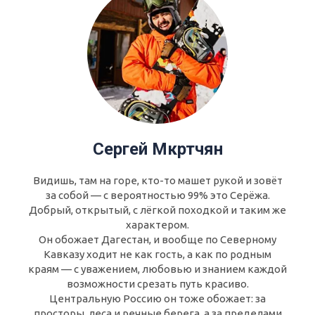
Сергей Мкртчян
Видишь, там на горе, кто-то машет рукой и зовёт
за собой — с вероятностью 99% это Серёжа.
Добрый, открытый, с лёгкой походкой и таким же
характером.
Он обожает Дагестан, и вообще по Северному
Кавказу ходит не как гость, а как по родным
краям — с уважением, любовью и знанием каждой
возможности срезать путь красиво.
Центральную Россию он тоже обожает: за
просторы, леса и речные берега, а за пределами