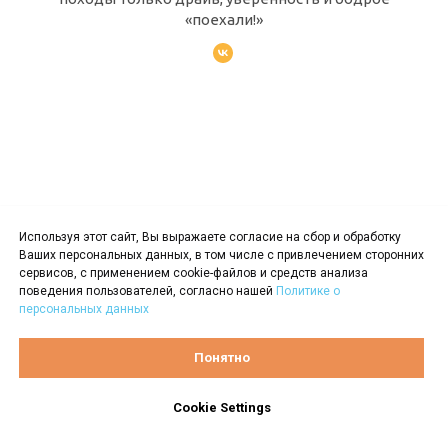
«поехали!»
Используя этот сайт, Вы выражаете согласие на сбор и обработку
Ваших персональных данных, в том числе с привлечением сторонних
сервисов, с применением cookie-файлов и средств анализа
поведения пользователей, согласно нашей
Политике о
персональных данных
Роман Кулик
Понятно
Рома найдёт общий язык с кем угодно: с
Cookie Settings
подростком, местным жителем, не понимающим
русского языка, или уставшим путником на