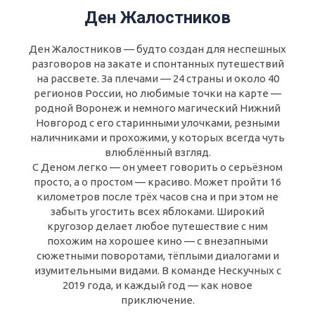
Ден Жалостников
Ден Жалостников — будто создан для неспешных
разговоров на закате и спонтанных путешествий
на рассвете. За плечами — 24 страны и около 40
регионов России, но любимые точки на карте —
родной Воронеж и немного магический Нижний
Новгород с его старинными улочками, резными
наличниками и прохожими, у которых всегда чуть
влюблённый взгляд.
С Деном легко — он умеет говорить о серьёзном
просто, а о простом — красиво. Может пройти 16
километров после трёх часов сна и при этом не
забыть угостить всех яблоками. Широкий
кругозор делает любое путешествие с ним
похожим на хорошее кино — с внезапными
сюжетными поворотами, тёплыми диалогами и
изумительными видами. В команде Нескучных с
2019 года, и каждый год — как новое
приключение.