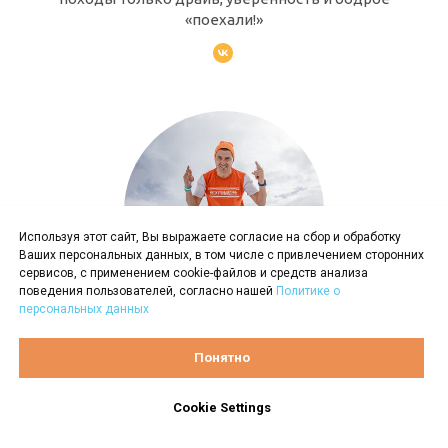
«поехали!»
Используя этот сайт, Вы выражаете согласие на сбор и обработку
Ваших персональных данных, в том числе с привлечением сторонних
сервисов, с применением cookie-файлов и средств анализа
поведения пользователей, согласно нашей
Политике о
персональных данных
Роман Кулик
Понятно
Рома найдёт общий язык с кем угодно: с
Cookie Settings
подростком, местным жителем, не понимающим
русского языка, или уставшим путником на