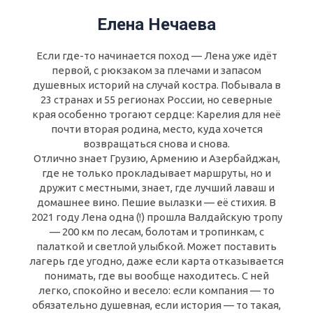
Елена Нечаева
Если где-то начинается поход — Лена уже идёт
первой, с рюкзаком за плечами и запасом
душевных историй на случай костра. Побывала в
23 странах и 55 регионах России, но северные
края особенно трогают сердце: Карелия для неё
почти вторая родина, место, куда хочется
возвращаться снова и снова.
Отлично знает Грузию, Армению и Азербайджан,
где не только прокладывает маршруты, но и
дружит с местными, знает, где лучший лаваш и
домашнее вино. Пешие вылазки — её стихия. В
2021 году Лена одна (!) прошла Валдайскую тропу
— 200 км по лесам, болотам и тропинкам, с
палаткой и светлой улыбкой. Может поставить
лагерь где угодно, даже если карта отказывается
понимать, где вы вообще находитесь. С ней
легко, спокойно и весело: если компания — то
обязательно душевная, если история — то такая,