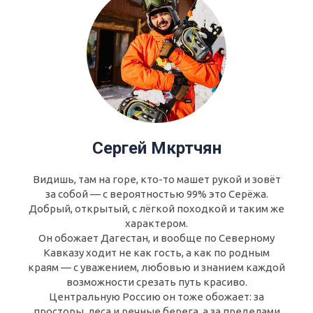
Сергей Мкртчян
Видишь, там на горе, кто-то машет рукой и зовёт
за собой — с вероятностью 99% это Серёжа.
Добрый, открытый, с лёгкой походкой и таким же
характером.
Он обожает Дагестан, и вообще по Северному
Кавказу ходит не как гость, а как по родным
краям — с уважением, любовью и знанием каждой
возможности срезать путь красиво.
Центральную Россию он тоже обожает: за
просторы, леса и речные берега, а за пределами