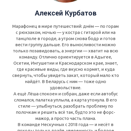
Алексей Курбатов
Марафонец в мире путешествий: днём — по горам
с рюкзаком, ночью — у костра с гитарой или на
танцполе в городе, а утром снова бодр и готов
вести группу дальше. Его выносливости можно
только позавидовать, а энергии — хватит на всю
команду. Отлично ориентируется в Адыгее,
Осетии, Ингушетии и Краснодарском крае, знает,
где красивые виды, где вкусно кормят, и куда
свернуть, чтобы увидеть закат, который мало кто
найдёт. В Беларусь с ним — тоже одно
удовольствие.
А ещё Лёша спокоен и собран, даже если автобус
сломался, палатка уплыла, а карта утонула. В его
стиле — улыбнуться, разобрать проблему по
полочкам и решить всё так, будто это не форс-
мажор, а просто часть плана.
В команде Нескучных с 2018 года — и несёт в
походы только драйв, уверенность и бодрое